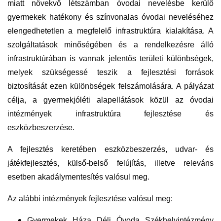
miatt növekvő létszámban óvodai nevelésbe kerülő
gyermekek hatékony és színvonalas óvodai neveléséhez
elengedhetetlen a megfelelő infrastruktúra kialakítása. A
szolgáltatások minőségében és a rendelkezésre álló
infrastruktúrában is vannak jelentős területi különbségek,
melyek szükségessé teszik a fejlesztési források
biztosítását ezen különbségek felszámolására. A pályázat
célja, a gyermekjóléti alapellátások közül az óvodai
intézmények infrastruktúra fejlesztése és
eszközbeszerzése.
A fejlesztés keretében eszközbeszerzés, udvar- és
játékfejlesztés, külső-belső felújítás, illetve releváns
esetben akadálymentesítés valósul meg.
Az alábbi intézmények fejlesztése valósul meg:
Gyermekek Háza Déli Óvoda Székhelyintézmény