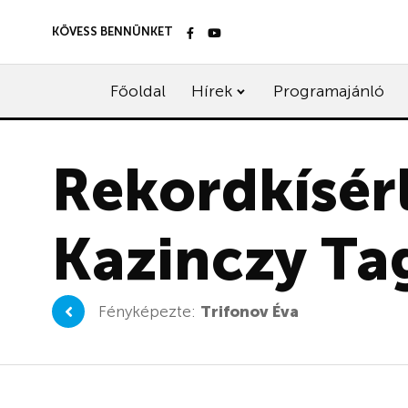
KÖVESS BENNÜNKET
Főoldal
Hírek
Programajánló
Rekordkísér
Kazinczy T
Fényképezte:
Trifonov Éva