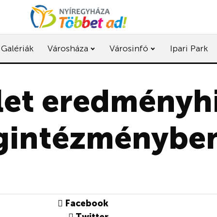
Galériák
Városháza
Városinfó
Ipari Park
let eredményhi
agintézménybe
Facebook