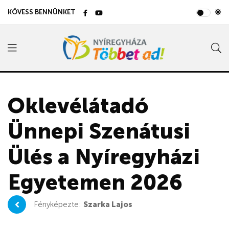
KÖVESS BENNÜNKET
Oklevélátadó
Ünnepi Szenátusi
Ülés a Nyíregyházi
Egyetemen 2026
Fényképezte:
Szarka Lajos