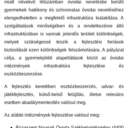
miatt növekvő létszámban óvodai nevelésbe kerülő
gyermekek hatékony és színvonalas óvodai neveléséhez
elengedhetetlen a megfelelő infrastruktúra kialakítása. A
szolgáltatások minőségében és a rendelkezésre álló
infrastruktúrában is vannak jelentős területi különbségek,
melyek szükségessé teszik a fejlesztési források
biztosítását ezen különbségek felszámolására. A pályázat
célja, a gyermekjóléti alapellátások közül az óvodai
intézmények infrastruktúra fejlesztése és
eszközbeszerzése.
A fejlesztés keretében eszközbeszerzés, udvar- és
játékfejlesztés, külső-belső felújítás, illetve releváns
esetben akadálymentesítés valósul meg.
Az alábbi intézmények fejlesztése valósul meg:
Búzaszem Nyugati Óvoda Székhelyintézmény (4400