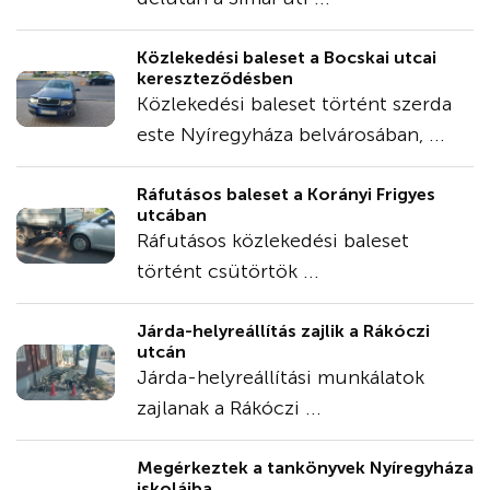
Közlekedési baleset a Bocskai utcai
kereszteződésben
Közlekedési baleset történt szerda
este Nyíregyháza belvárosában, ...
Ráfutásos baleset a Korányi Frigyes
utcában
Ráfutásos közlekedési baleset
történt csütörtök ...
Járda-helyreállítás zajlik a Rákóczi
utcán
Járda-helyreállítási munkálatok
zajlanak a Rákóczi ...
Megérkeztek a tankönyvek Nyíregyháza
iskoláiba