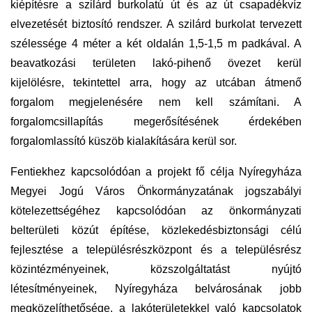
kiépítésre a szilárd burkolatú út és az út csapadékvíz
elvezetését biztosító rendszer. A szilárd burkolat tervezett
szélessége 4 méter a két oldalán 1,5-1,5 m padkával. A
beavatkozási területen lakó-pihenő övezet kerül
kijelölésre, tekintettel arra, hogy az utcában átmenő
forgalom megjelenésére nem kell számítani. A
forgalomcsillapítás megerősítésének érdekében
forgalomlassító küszöb kialakítására kerül sor.
Fentiekhez kapcsolódóan a projekt fő célja Nyíregyháza
Megyei Jogú Város Önkormányzatának jogszabályi
kötelezettségéhez kapcsolódóan az önkormányzati
belterületi közút építése, közlekedésbiztonsági célú
fejlesztése a településrészközpont és a településrész
közintézményeinek, közszolgáltatást nyújtó
létesítményeinek, Nyíregyháza belvárosának jobb
megközelíthetősége, a lakóterületekkel való kapcsolatok