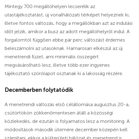
Mintegy 700 megállóhelyen lecserélik az
utastájékoztatást, új vonalhálózati térképet helyeznek ki,
illetve fontos változás, hogy a megállókban azt az indulási
időt jelzik, amikor a busz az adott megállóhelyről indul. A
forgalomtól függően ebbe pár perc változást érdemes
beleszámolni az utasoknak. Hamarosan elkészül az új
menetrendi füzet, ami minimális összegért
megvásárolható lesz, illetve több ezer ingyenes
tájékoztató szórólapot osztanak ki a lakosság részére.
Decemberben folytatódik
A menetrendi változás első célállomása augusztus 20-a,
csütörtökön zökkenőmentesen átáll a közösségi
közlekedés, de ezután is folyamatos lesz a monitoring. A
módosítások második ütemére december közepén kell
számítani, ekkor a külterületi hálózat és menetrend is