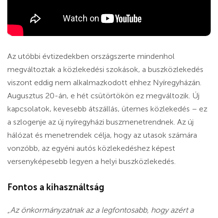
Az utóbbi évtizedekben országszerte mindenhol
megváltoztak a közlekedési szokások, a buszközlekedés
viszont eddig nem alkalmazkodott ehhez Nyíregyházán.
Augusztus 20-án, e hét csütörtökön ez megváltozik. Új
kapcsolatok, kevesebb átszállás, ütemes közlekedés – ez
a szlogenje az új nyíregyházi buszmenetrendnek. Az új
hálózat és menetrendek célja, hogy az utasok számára
vonzóbb, az egyéni autós közlekedéshez képest
versenyképesebb legyen a helyi buszközlekedés.
Fontos a kihasználtság
„Az önkormányzatnak az a legfontosabb, hogy azért a