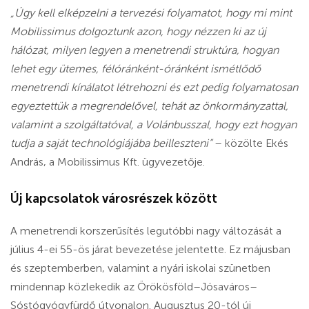
„Úgy kell elképzelni a tervezési folyamatot, hogy mi mint
Mobilissimus dolgoztunk azon, hogy nézzen ki az új
hálózat, milyen legyen a menetrendi struktúra, hogyan
lehet egy ütemes, félóránként-óránként ismétlődő
menetrendi kínálatot létrehozni és ezt pedig folyamatosan
egyeztettük a megrendelővel, tehát az önkormányzattal,
valamint a szolgáltatóval, a Volánbusszal, hogy ezt hogyan
tudja a saját technológiájába beilleszteni”
– közölte Ekés
András, a Mobilissimus Kft. ügyvezetője.
Új kapcsolatok városrészek között
A menetrendi korszerűsítés legutóbbi nagy változását a
július 4-ei 55-ös járat bevezetése jelentette. Ez májusban
és szeptemberben, valamint a nyári iskolai szünetben
mindennap közlekedik az Örökösföld–Jósaváros–
Sóstógyógyfürdő útvonalon. Augusztus 20-tól új