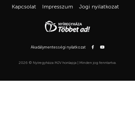
Kapcsolat
Impresszum
Jogi nyilatkozat
Akadálymentességi nyilatkozat
2026 © Nyíregyháza MJV honlapja | Minden jog fenntartva.