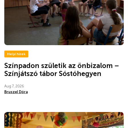
Helyi hírek
Színpadon születik az önbizalom –
Színjátszó tábor Sóstóhegyen
Aug 7, 2026
Bruszel Dóra