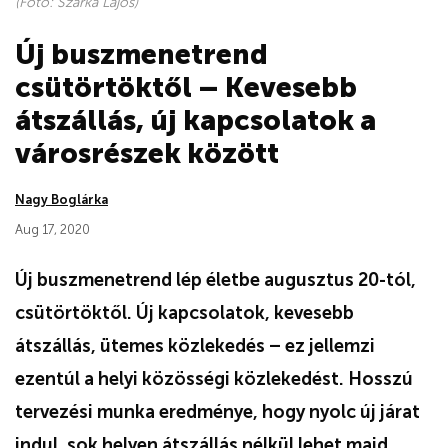
(Fotó: Szarka Lajos)
Új buszmenetrend
csütörtöktől – Kevesebb
átszállás, új kapcsolatok a
városrészek között
Nagy Boglárka
Aug 17, 2020
Új buszmenetrend lép életbe augusztus 20-tól,
csütörtöktől. Új kapcsolatok, kevesebb
átszállás, ütemes közlekedés – ez jellemzi
ezentúl a helyi közösségi közlekedést. Hosszú
tervezési munka eredménye, hogy nyolc új járat
indul, sok helyen átszállás nélkül lehet majd