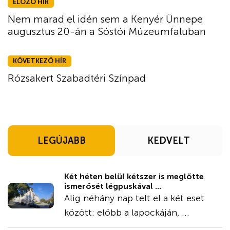
ELŐZŐ HÍR
Nem marad el idén sem a Kenyér Ünnepe
augusztus 20-án a Sóstói Múzeumfaluban
KÖVETKEZŐ HÍR
Rózsakert Szabadtéri Színpad
LEGÚJABB
KEDVELT
Két héten belül kétszer is meglőtte
ismerősét légpuskával ...
Alig néhány nap telt el a két eset
között: előbb a lapockáján, ...