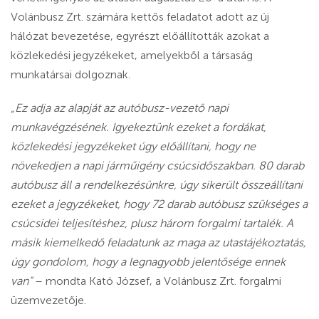
Volánbusz Zrt. számára kettős feladatot adott az új
hálózat bevezetése, egyrészt előállították azokat a
közlekedési jegyzékeket, amelyekből a társaság
munkatársai dolgoznak.
„Ez adja az alapját az autóbusz-vezető napi
munkavégzésének. Igyekeztünk ezeket a fordákat,
közlekedési jegyzékeket úgy előállítani, hogy ne
növekedjen a napi járműigény csúcsidőszakban. 80 darab
autóbusz áll a rendelkezésünkre, úgy sikerült összeállítani
ezeket a jegyzékeket, hogy 72 darab autóbusz szükséges a
csúcsidei teljesítéshez, plusz három forgalmi tartalék. A
másik kiemelkedő feladatunk az maga az utastájékoztatás,
úgy gondolom, hogy a legnagyobb jelentősége ennek
van”
– mondta Kató József, a Volánbusz Zrt. forgalmi
üzemvezetője.