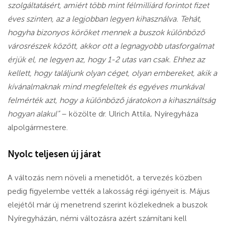
szolgáltatásért, amiért több mint félmilliárd forintot fizet
éves szinten, az a legjobban legyen kihasználva. Tehát,
hogyha bizonyos köröket mennek a buszok különböző
városrészek között, akkor ott a legnagyobb utasforgalmat
érjük el, ne legyen az, hogy 1-2 utas van csak. Ehhez az
kellett, hogy találjunk olyan céget, olyan embereket, akik a
kívánalmaknak mind megfeleltek és egyéves munkával
felmérték azt, hogy a különböző járatokon a kihasználtság
hogyan alakul”
– közölte dr. Ulrich Attila, Nyíregyháza
alpolgármestere.
Nyolc teljesen új járat
A változás nem növeli a menetidőt, a tervezés közben
pedig figyelembe vették a lakosság régi igényeit is. Május
elejétől már új menetrend szerint közlekednek a buszok
Nyíregyházán, némi változásra azért számítani kell