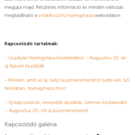
megújul majd. Részletes információ és minden változás
megtalálható a
volanbusz.hu/nyiregyhaza
weboldalon.
Kapcsolódó tartalmak:
-
Új pályán Nyíregyháza közlekedése – Augusztus 20-án
új fejezet kezdődik
-
Minden, amit az új, helyi buszmenetrendről tudni kell, bő
félórában: Nyíregyháza Most
-
Új kapcsolatok, kevesebb átszállás, ütemes közlekedés
– Augusztus 20-tól új buszmenetrend!
Kapcsolódó galéria