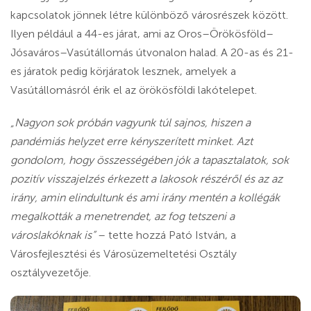
kapcsolatok jönnek létre különböző városrészek között.
Ilyen például a 44-es járat, ami az Oros–Örökösföld–
Jósaváros–Vasútállomás útvonalon halad. A 20-as és 21-
es járatok pedig körjáratok lesznek, amelyek a
Vasútállomásról érik el az örökösföldi lakótelepet.
„Nagyon sok próbán vagyunk túl sajnos, hiszen a
pandémiás helyzet erre kényszerített minket. Azt
gondolom, hogy összességében jók a tapasztalatok, sok
pozitív visszajelzés érkezett a lakosok részéről és az az
irány, amin elindultunk és ami irány mentén a kollégák
megalkották a menetrendet, az fog tetszeni a
városlakóknak is”
– tette hozzá Pató István, a
Városfejlesztési és Városüzemeltetési Osztály
osztályvezetője.