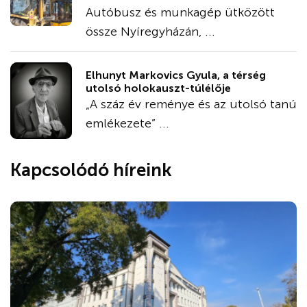
Autóbusz és munkagép ütközött
össze Nyíregyházán, ...
Elhunyt Markovics Gyula, a térség
utolsó holokauszt-túlélője
„A száz év reménye és az utolsó tanú
emlékezete” ...
Kapcsolódó híreink